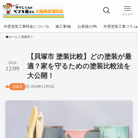
メニュー
外壁塗装工事料金について
施工事例
お客様の声
外壁塗装工事コラム
ホーム
貝塚市
【貝塚市 塗装比較】どの塗装が最
2024
適？家を守るための塗装比較法を
12/09
大公開！
2024年12月9日
貝塚市