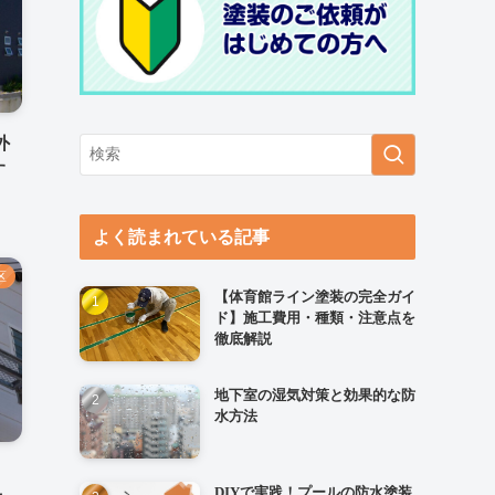
外
す
よく読まれている記事
区
【体育館ライン塗装の完全ガイ
ド】施工費用・種類・注意点を
徹底解説
地下室の湿気対策と効果的な防
水方法
DIYで実践！プールの防水塗装