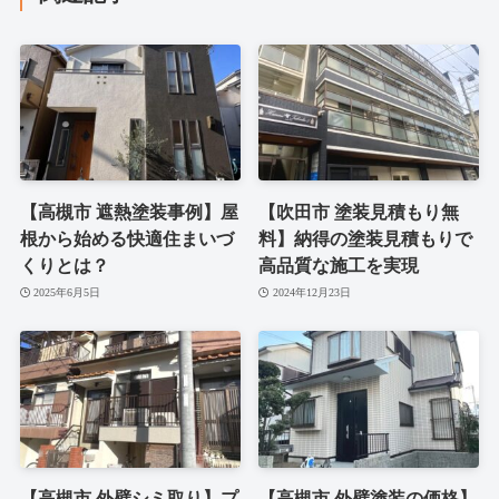
【高槻市 遮熱塗装事例】屋
【吹田市 塗装見積もり無
根から始める快適住まいづ
料】納得の塗装見積もりで
くりとは？
高品質な施工を実現
2025年6月5日
2024年12月23日
【高槻市 外壁シミ取り】プ
【高槻市 外壁塗装の価格】