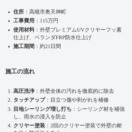
住所
：高槻市奥天神町
工事費用
：115万円
使用材料
：外壁プレミアムUVクリヤーフッ素
仕上げ、ベランダFRP防水仕上げ
施工期間
：約21日間
施工の流れ
高圧洗浄
：外壁全体の汚れを徹底的に除去
タッチアップ
：目立つ傷や剥がれを補修
目地シーリング増し打ち
：シーリング材を補強
し、雨水の浸入を防止
クリヤー塗装
：2回のクリヤー塗装で外壁の耐