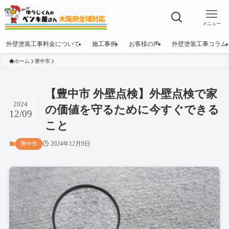
メニュー
外壁塗装工事料金について
施工事例
お客様の声
外壁塗装工事コラム
ホーム
豊中市
【豊中市 外壁点検】外壁点検で家
2024
の価値を守るために今すぐできる
12/09
こと
2024年12月9日
豊中市