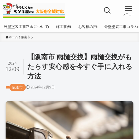
メニュー
外壁塗装工事料金について
施工事例
お客様の声
外壁塗装工事コラム
ホーム
阪南市
【阪南市 雨樋交換】雨樋交換がも
2024
たらす安心感を今すぐ手に入れる
12/09
方法
2024年12月9日
阪南市